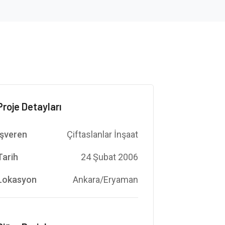
Proje Detayları
İşveren
Çiftaslanlar İnşaat
Tarih
24 Şubat 2006
Lokasyon
Ankara/Eryaman